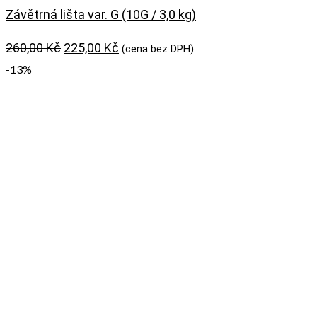
Závětrná lišta var. G (10G / 3,0 kg)
Původní
Aktuální
260,00
Kč
225,00
Kč
(cena bez DPH)
cena
cena
-13%
byla:
je:
260,00 Kč.
225,00 Kč.