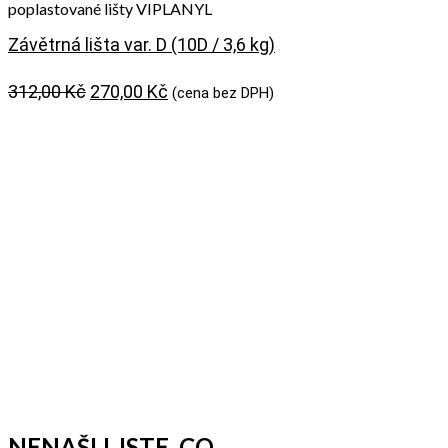
poplastované lišty VIPLANYL
Závětrná lišta var. D (10D / 3,6 kg)
Původní
Aktuální
312,00
Kč
270,00
Kč
(cena bez DPH)
cena
cena
byla:
je:
312,00 Kč.
270,00 Kč.
NENAŠLI JSTE, CO