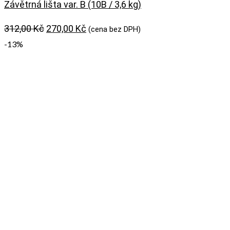
Závětrná lišta var. B (10B / 3,6 kg)
Původní
Aktuální
312,00
Kč
270,00
Kč
(cena bez DPH)
cena
cena
-13%
byla:
je:
312,00 Kč.
270,00 Kč.