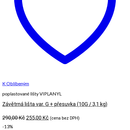
K Oblíbeným
poplastované lišty VIPLANYL
Závětrná lišta var. G + přesuvka (10G / 3,1 kg)
Původní
Aktuální
290,00
Kč
255,00
Kč
(cena bez DPH)
cena
cena
-13%
byla:
je: