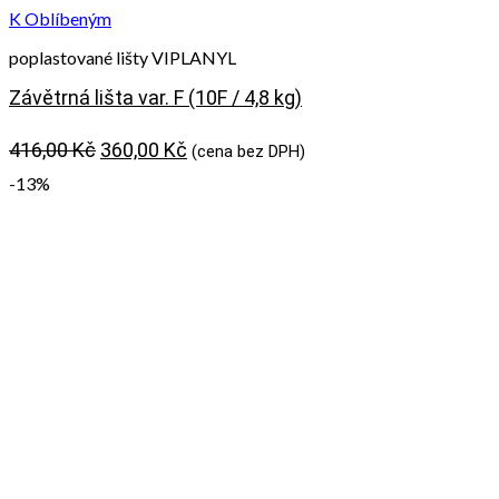
K Oblíbeným
poplastované lišty VIPLANYL
Závětrná lišta var. F (10F / 4,8 kg)
Původní
Aktuální
416,00
Kč
360,00
Kč
(cena bez DPH)
cena
cena
-13%
byla:
je:
416,00 Kč.
360,00 Kč.