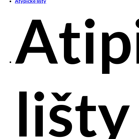
Atypické lišty
Atip
lišty