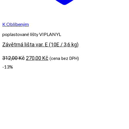
K Oblíbeným
poplastované lišty VIPLANYL
Závětrná lišta var. E (10E / 3,6 kg)
Původní
Aktuální
312,00
Kč
270,00
Kč
(cena bez DPH)
cena
cena
-13%
byla:
je:
312,00 Kč.
270,00 Kč.