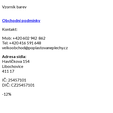
Vzorník barev
Obchodní podmínky
Kontakt:
Mob: +420 602 942 862
Tel: +420 416 591 648
velkoobchod@poplastovaneplechy.cz
Adresa sídla:
Havlíčkova 154
Libochovice
411 17
IČ: 25457101
DIČ: CZ25457101
-12%