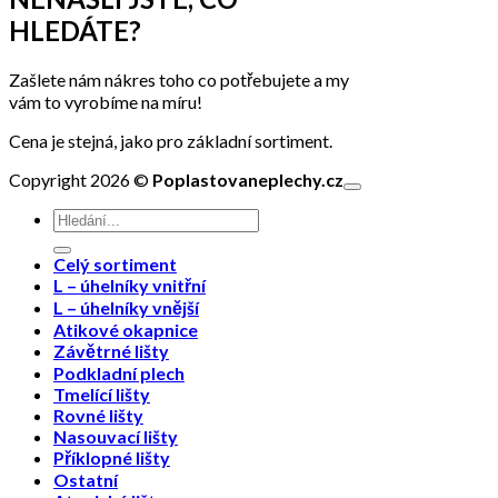
HLEDÁTE?
Zašlete nám nákres toho co potřebujete a my
vám to vyrobíme na míru!
Cena je stejná, jako pro základní sortiment.
Copyright 2026 ©
Poplastovaneplechy.cz
Hledat:
Celý sortiment
L – úhelníky vnitřní
L – úhelníky vnější
Atikové okapnice
Závětrné lišty
Podkladní plech
Tmelící lišty
Rovné lišty
Nasouvací lišty
Příklopné lišty
Ostatní