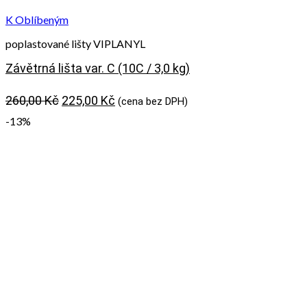
K Oblíbeným
poplastované lišty VIPLANYL
Závětrná lišta var. C (10C / 3,0 kg)
Původní
Aktuální
260,00
Kč
225,00
Kč
(cena bez DPH)
cena
cena
-13%
byla:
je:
260,00 Kč.
225,00 Kč.