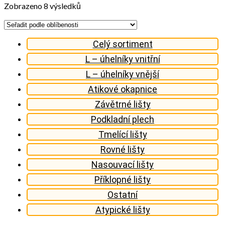
Seřazeno
Zobrazeno 8 výsledků
podle
oblíbenosti
Celý sortiment
L – úhelníky vnitřní
L – úhelníky vnější
Atikové okapnice
Závětrné lišty
Podkladní plech
Tmelící lišty
Rovné lišty
Nasouvací lišty
Příklopné lišty
Ostatní
Atypické lišty