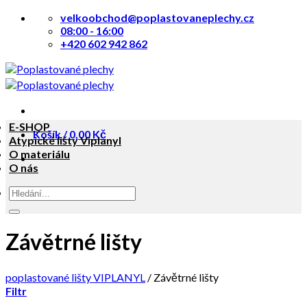
Přeskočit
velkoobchod@poplastovaneplechy.cz
na
08:00 - 16:00
obsah
+420 602 942 862
E-SHOP
Košík /
0,00
Kč
Atypické lišty Viplanyl
O materiálu
O nás
Hledat:
Závětrné lišty
poplastované lišty VIPLANYL
/
Závětrné lišty
Filtr