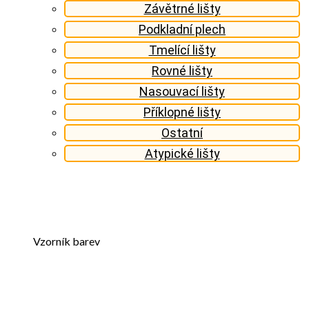
Závětrné lišty
Podkladní plech
Tmelící lišty
Rovné lišty
Nasouvací lišty
Příklopné lišty
Ostatní
Atypické lišty
Vzorník barev