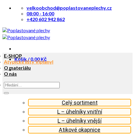
Přeskočit
velkoobchod@poplastovaneplechy.cz
na
08:00 - 16:00
obsah
+420 602 942 862
E-SHOP
Košík /
0,00
Kč
Atypické lišty Viplanyl
O materiálu
O nás
Hledat:
Celý sortiment
L – úhelníky vnitřní
L – úhelníky vnější
Atikové okapnice