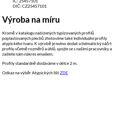
IČ: 25457101
DIČ: CZ25457101
Výroba na míru
Kromě v katalogu nabízených typizovaných profilů
poplastovaných plechů zhotovíme také individuální profily
atypického tvaru. K výrobě je nutno dodat schématický náčrt
profilu včetně rozměrů a úhlů, spojte se s našimi pracovníky a
zašlete nám nákres emailem.
Profily standardně dodáváme v délce 2 m.
Odkaz na výběr Atypických lišt
ZDE