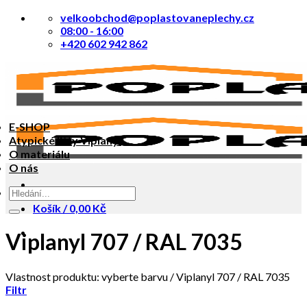
Přeskočit
velkoobchod@poplastovaneplechy.cz
na
08:00 - 16:00
obsah
+420 602 942 862
E-SHOP
Atypické lišty Viplanyl
O materiálu
O nás
Hledat:
Košík /
0,00
Kč
Viplanyl 707 / RAL 7035
Vlastnost produktu: vyberte barvu
/
Viplanyl 707 / RAL 7035
Filtr