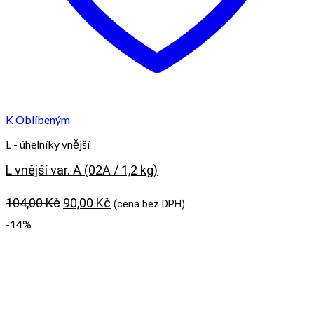
K Oblíbeným
L - úhelníky vnější
L vnější var. A (02A / 1,2 kg)
Původní
Aktuální
104,00
Kč
90,00
Kč
(cena bez DPH)
cena
cena
-14%
byla:
je:
104,00 Kč.
90,00 Kč.