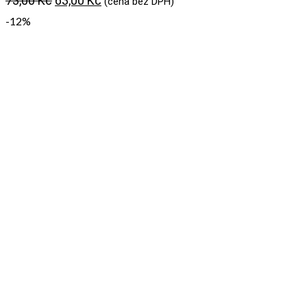
73,00
Kč
63,00
Kč
(cena bez DPH)
cena
cena
-12%
byla:
je:
73,00 Kč.
63,00 Kč.