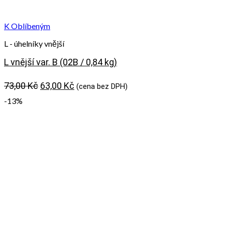
K Oblíbeným
L - úhelníky vnější
L vnější var. B (02B / 0,84 kg)
Původní
Aktuální
73,00
Kč
63,00
Kč
(cena bez DPH)
cena
cena
-13%
byla:
je:
73,00 Kč.
63,00 Kč.