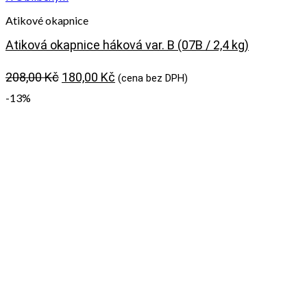
Atikové okapnice
Atiková okapnice háková var. B (07B / 2,4 kg)
Původní
Aktuální
208,00
Kč
180,00
Kč
(cena bez DPH)
cena
cena
-13%
byla:
je:
208,00 Kč.
180,00 Kč.