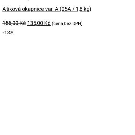
Atiková okapnice var. A (05A / 1,8 kg)
Původní
Aktuální
156,00
Kč
135,00
Kč
(cena bez DPH)
cena
cena
-13%
byla:
je:
156,00 Kč.
135,00 Kč.