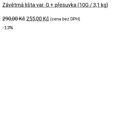
Závětrná lišta var. G + přesuvka (10G / 3,1 kg)
Původní
Aktuální
290,00
Kč
255,00
Kč
(cena bez DPH)
cena
cena
-13%
byla:
je:
290,00 Kč.
255,00 Kč.