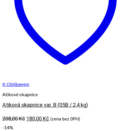
K Oblíbeným
Atikové okapnice
Atiková okapnice var. B (05B / 2,4 kg)
Původní
Aktuální
208,00
Kč
180,00
Kč
(cena bez DPH)
cena
cena
-14%
byla:
je: