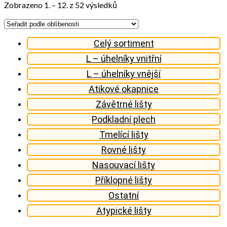
Seřazeno
Zobrazeno 1. – 12. z 52 výsledků
podle
oblíbenosti
Celý sortiment
L – úhelníky vnitřní
L – úhelníky vnější
Atikové okapnice
Závětrné lišty
Podkladní plech
Tmelící lišty
Rovné lišty
Nasouvací lišty
Příklopné lišty
Ostatní
Atypické lišty