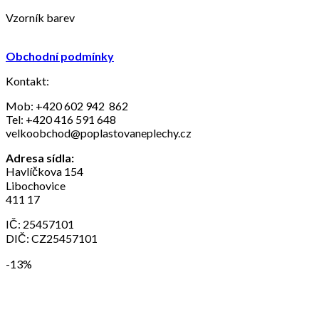
Vzorník barev
Obchodní podmínky
Kontakt:
Mob: +420 602 942 862
Tel: +420 416 591 648
velkoobchod@poplastovaneplechy.cz
Adresa sídla:
Havlíčkova 154
Libochovice
411 17
IČ: 25457101
DIČ: CZ25457101
-13%