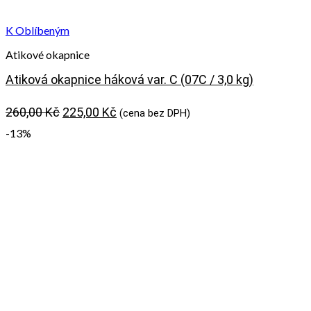
K Oblíbeným
Atikové okapnice
Atiková okapnice háková var. C (07C / 3,0 kg)
Původní
Aktuální
260,00
Kč
225,00
Kč
(cena bez DPH)
cena
cena
-13%
byla:
je:
260,00 Kč.
225,00 Kč.