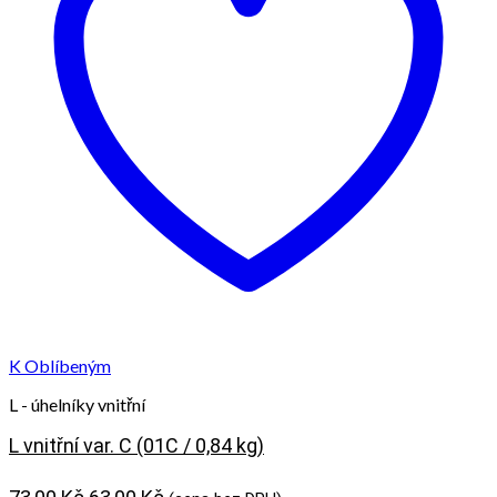
K Oblíbeným
L - úhelníky vnitřní
L vnitřní var. C (01C / 0,84 kg)
Původní
Aktuální